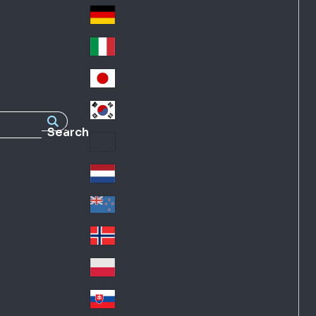
Fra
d
nc
Deutschland
Ge
e
rm
Italia
Ital
an
y
y
日本
Jap
an
대한민국
Ko
Search
rea
Latin America
Lat
in
Netherlands
Ne
A
the
me
New Zealand
Ne
rla
ric
w
Norge
nd
a
No
Ze
s
rw
ala
Polska
Pol
ay
nd
an
Slovensko