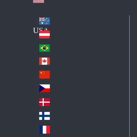
Australia
Au
USA
str
Österreich
Au
ali
stri
a
Brazil
Br
a
azi
Canada
Ca
l
na
中国大陆
Ch
da
ina
Česko
Cz
ec
Danmark
De
h
nm
Suomi
Fin
ark
lan
France