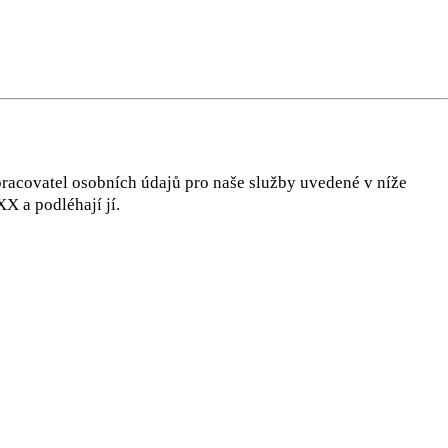
ng
do
m
racovatel osobních údajů pro naše služby uvedené v níže
X a podléhají jí.