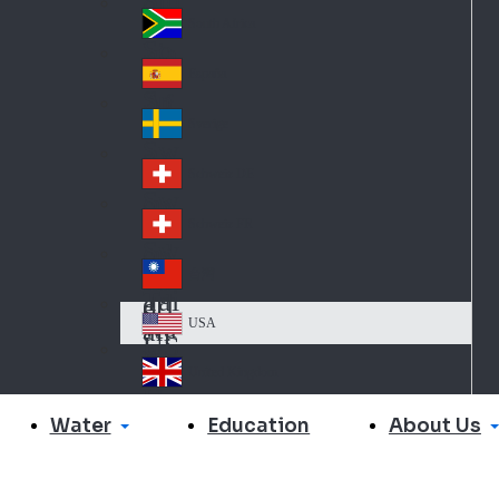
Slo
d
va
South Africa
So
kia
uth
España
Sp
Af
ain
ric
Sverige
Sw
a
ed
Schweiz DE
Sw
en
itz
Schweiz FR
Sw
erl
itz
an
台灣
Tai
erl
d
wa
an
USA
US
n
d
A
United Kingdom
Un
ite
Water
About Us
Education
d
Ki