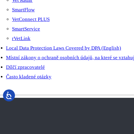
Vet Radar
SmartFlow
VetConnect PLUS
SmartService
rVetLink
Local Data Protection Laws Covered by DPA (English)
Místní zákony o ochraně osobních údajů, na které se vztah
Dílčí zpracovatelé
Často kladené otázky