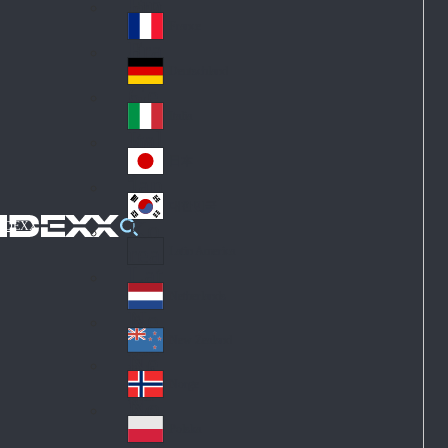
Fin
ark
lan
France
Fra
d
nc
Deutschland
Ge
e
rm
Italia
Ital
an
y
y
日本
Jap
an
대한민국
Ko
IDEXX
rea
Latin America
Lat
in
Netherlands
Ne
A
the
me
New Zealand
Ne
rla
ric
w
Norge
nd
a
No
Ze
s
rw
ala
Polska