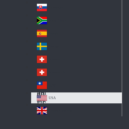
Pol
ay
nd
an
Slovensko
Slo
d
va
South Africa
So
kia
uth
España
Sp
Af
ain
ric
Sverige
Sw
a
ed
Schweiz DE
Sw
en
itz
Schweiz FR
Sw
erl
itz
an
台灣
Tai
erl
d
wa
an
USA
US
n
d
A
United Kingdom
Un
ite