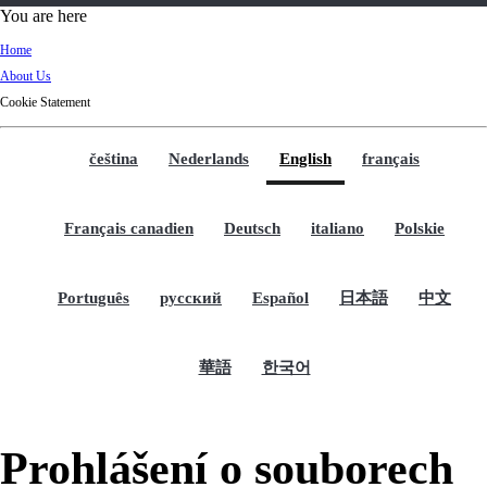
d
You are here
Ki
Home
ng
About Us
do
Cookie Statement
m
čeština
Nederlands
English
français
Français canadien
Deutsch
italiano
Polskie
Português
русский
Español
日本語
中文
華語
한국어
Prohlášení o souborech