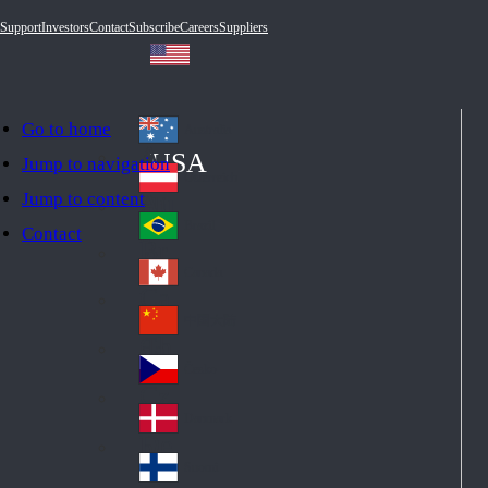
Support
Investors
Contact
Subscribe
Careers
Suppliers
Go to home
Australia
Au
USA
Jump to navigation
str
Österreich
Jump to content
Au
ali
stri
a
Brazil
Contact
Br
a
azi
Canada
Ca
l
na
中国大陆
Ch
da
ina
Česko
Cz
ec
Danmark
De
h
nm
Suomi