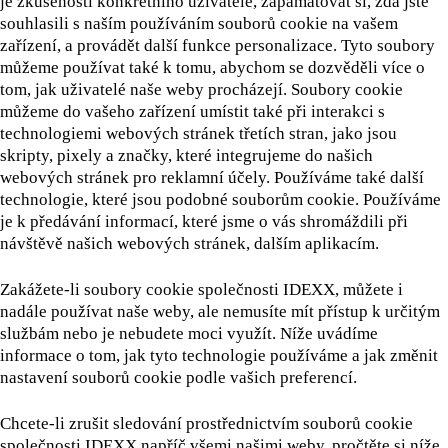
je zkušenosti konkrétního uživatele, zapamatovat si, zda jste
souhlasili s naším používáním souborů cookie na vašem
zařízení, a provádět další funkce personalizace. Tyto soubory
můžeme používat také k tomu, abychom se dozvěděli více o
tom, jak uživatelé naše weby procházejí. Soubory cookie
můžeme do vašeho zařízení umístit také při interakci s
technologiemi webových stránek třetích stran, jako jsou
skripty, pixely a značky, které integrujeme do našich
webových stránek pro reklamní účely. Používáme také další
technologie, které jsou podobné souborům cookie. Používáme
je k předávání informací, které jsme o vás shromáždili při
návštěvě našich webových stránek, dalším aplikacím.
Zakážete-li soubory cookie společnosti IDEXX, můžete i
nadále používat naše weby, ale nemusíte mít přístup k určitým
službám nebo je nebudete moci využít. Níže uvádíme
informace o tom, jak tyto technologie používáme a jak změnit
nastavení souborů cookie podle vašich preferencí.
Chcete-li zrušit sledování prostřednictvím souborů cookie
společnosti IDEXX napříč všemi našimi weby, pročtěte si níže