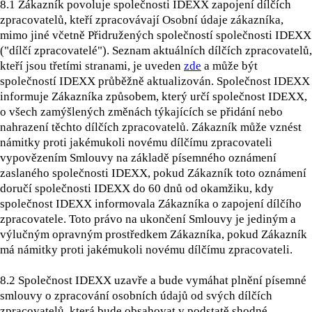
8.1 Zákazník povoluje společnosti IDEXX zapojení dílčích
zpracovatelů, kteří zpracovávají Osobní údaje zákazníka,
mimo jiné včetně Přidružených společností společnosti IDEXX
("dílčí zpracovatelé"). Seznam aktuálních dílčích zpracovatelů,
kteří jsou třetími stranami, je uveden
zde
a může být
společností IDEXX průběžně aktualizován. Společnost IDEXX
informuje Zákazníka způsobem, který určí společnost IDEXX,
o všech zamýšlených změnách týkajících se přidání nebo
nahrazení těchto dílčích zpracovatelů. Zákazník může vznést
námitky proti jakémukoli novému dílčímu zpracovateli
vypovězením Smlouvy na základě písemného oznámení
zaslaného společnosti IDEXX, pokud Zákazník toto oznámení
doručí společnosti IDEXX do 60 dnů od okamžiku, kdy
společnost IDEXX informovala Zákazníka o zapojení dílčího
zpracovatele. Toto právo na ukončení Smlouvy je jediným a
výlučným opravným prostředkem Zákazníka, pokud Zákazník
má námitky proti jakémukoli novému dílčímu zpracovateli.
8.2
Společnost IDEXX uzavře a bude vymáhat plnění písemné
smlouvy o zpracování osobních údajů od svých dílčích
zpracovatelů, která bude obsahovat v podstatě shodné