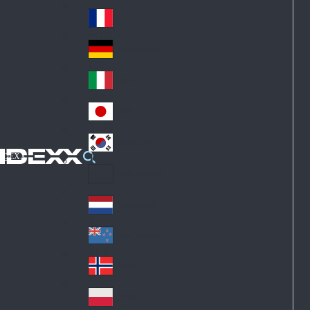
Fin
ark
lan
France
Fra
d
nc
Deutschland
Ge
e
rm
Italia
Ital
an
y
y
日本
Jap
an
대한민국
Ko
IDEXX
rea
Latin America
Lat
in
Netherlands
Ne
A
the
me
New Zealand
Ne
rla
ric
w
Norge
nd
a
No
Ze
s
rw
ala
Polska