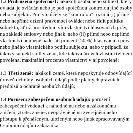
1.2
Přidružená společnost:
jakákoli osoba nebo subjekt, který
ovládá, je ovládán nebo je pod společnou kontrolou jiné osoby
nebo subjektu. Pro tyto účely se "kontrolou" rozumí (i) přímé
nebo nepřímé držení pravomoci ovládat nebo řídit politiku
subjektu, ať už prostřednictvím vlastnictví hlasovacích práv,
na základě smlouvy nebo jinak, nebo (ii) přímé nebo nepřímé
vlastnictví nejméně padesáti procent (50 %) hlasovacích práv
nebo jiného vlastnického podílu subjektu, nebo v případě, že
takový subjekt sídlí v zemi, kde taková úroveň vlastnictví není
povolena, maximální procento vlastnictví v ní povolené;
1.3
Třetí země:
jakákoli země, která neposkytuje odpovídající
úroveň ochrany osobních údajů podle platných právních
předpisů o ochraně osobních údajů;
1.4
Porušení zabezpečení osobních údajů:
porušení
zabezpečení vedoucí k náhodnému nebo nezákonnému
zničení, ztrátě, změně, neoprávněnému zveřejnění nebo
přístupu k přenášeným, uloženým nebo jinak zpracovávaným
Osobním údajům zákazníka.