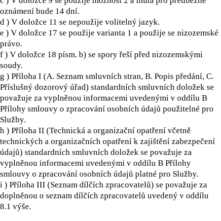
c ) V doložce 9 se použije možnost 2 a lhůta pro předběžné
oznámení bude 14 dní.
d ) V doložce 11 se nepoužije volitelný jazyk.
e ) V doložce 17 se použije varianta 1 a použije se nizozemské
právo.
f ) V doložce 18 písm. b) se spory řeší před nizozemskými
soudy.
g ) Příloha I (A. Seznam smluvních stran, B. Popis předání, C.
Příslušný dozorový úřad) standardních smluvních doložek se
považuje za vyplněnou informacemi uvedenými v oddílu B
Přílohy smlouvy o zpracování osobních údajů použitelné pro
Služby.
h ) Příloha II (Technická a organizační opatření včetně
technických a organizačních opatření k zajištění zabezpečení
údajů) standardních smluvních doložek se považuje za
vyplněnou informacemi uvedenými v oddílu B Přílohy
smlouvy o zpracování osobních údajů platné pro Služby.
i ) Příloha III (Seznam dílčích zpracovatelů) se považuje za
doplněnou o seznam dílčích zpracovatelů uvedený v oddílu
8.1 výše.