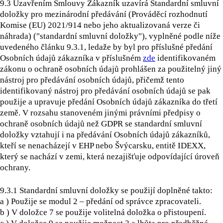
9.3 Uzavřením Smlouvy Zákazník uzavírá Standardní smluvní
doložky pro mezinárodní předávání (Prováděcí rozhodnutí
Komise (EU) 2021/914 nebo jeho aktualizovaná verze či
náhrada) ("standardní smluvní doložky"), vyplněné podle níže
uvedeného článku 9.3.1, ledaže by byl pro příslušné předání
Osobních údajů zákazníka v příslušném
zde
identifikovaném
zákonu o ochraně osobních údajů prohlášen za použitelný jiný
nástroj pro předávání osobních údajů, přičemž tento
identifikovaný nástroj pro předávání osobních údajů se pak
použije a upravuje předání Osobních údajů zákazníka do třetí
země. V rozsahu stanoveném jinými právními předpisy o
ochraně osobních údajů než GDPR se standardní smluvní
doložky vztahují i na předávání Osobních údajů zákazníků,
kteří se nenacházejí v EHP nebo Švýcarsku, entitě IDEXX,
který se nachází v zemi, která nezajišťuje odpovídající úroveň
ochrany.
9.3.1 Standardní smluvní doložky se použijí doplněné takto:
a ) Použije se modul 2 – předání od správce zpracovateli.
b ) V doložce 7 se použije volitelná doložka o přistoupení.