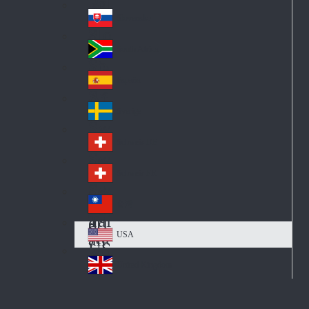
Pol
ay
nd
an
Slovensko
Slo
d
va
South Africa
So
kia
uth
España
Sp
Af
ain
ric
Sverige
Sw
a
ed
Schweiz DE
Sw
en
itz
Schweiz FR
Sw
erl
itz
an
台灣
Tai
erl
d
wa
an
USA
US
n
d
A
United Kingdom
Un
ite