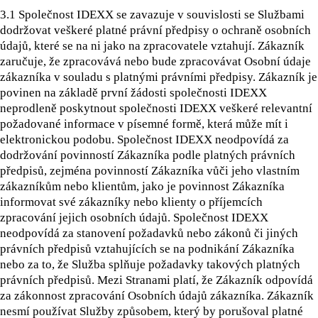
3.1
Společnost IDEXX se zavazuje v souvislosti se Službami
dodržovat veškeré platné právní předpisy o ochraně osobních
údajů, které se na ni jako na zpracovatele vztahují. Zákazník
zaručuje, že zpracovává nebo bude zpracovávat Osobní údaje
zákazníka v souladu s platnými právními předpisy. Zákazník je
povinen na základě první žádosti společnosti IDEXX
neprodleně poskytnout společnosti IDEXX veškeré relevantní
požadované informace v písemné formě, která může mít i
elektronickou podobu. Společnost IDEXX neodpovídá za
dodržování povinností Zákazníka podle platných právních
předpisů, zejména povinností Zákazníka vůči jeho vlastním
zákazníkům nebo klientům, jako je povinnost Zákazníka
informovat své zákazníky nebo klienty o příjemcích
zpracování jejich osobních údajů. Společnost IDEXX
neodpovídá za stanovení požadavků nebo zákonů či jiných
právních předpisů vztahujících se na podnikání Zákazníka
nebo za to, že Služba splňuje požadavky takových platných
právních předpisů. Mezi Stranami platí, že Zákazník odpovídá
za zákonnost zpracování Osobních údajů zákazníka. Zákazník
nesmí používat Služby způsobem, který by porušoval platné