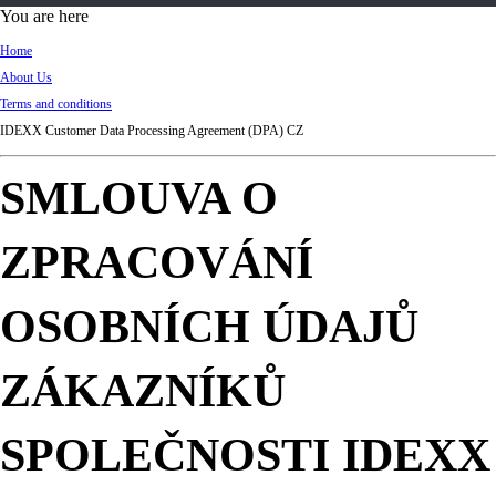
d
You are here
Ki
Home
ng
About Us
do
Terms and conditions
m
IDEXX Customer Data Processing Agreement (DPA) CZ
SMLOUVA O
ZPRACOVÁNÍ
OSOBNÍCH ÚDAJŮ
ZÁKAZNÍKŮ
SPOLEČNOSTI IDEXX