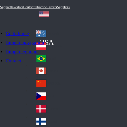
Support
Investors
Contact
Subscribe
Careers
Suppliers
Go to home
Australia
Au
USA
Jump to navigation
str
Österreich
Jump to content
Au
ali
stri
a
Brazil
Contact
Br
a
azi
Canada
Ca
l
na
中国大陆
Ch
da
ina
Česko
Cz
ec
Danmark
De
h
nm
Suomi