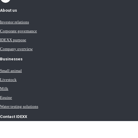
About us
Investor relations
Corporate governance
IDEXX purpose
Company overview
Businesses
Small animal
Livestock
Milk
Equine
Water testing solutions
Contact IDEXX
International office locations
Terms of Use