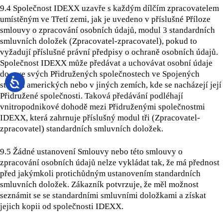
9.4 Společnost IDEXX uzavře s každým dílčím zpracovatelem
umístěným ve Třetí zemi, jak je uvedeno v příslušné Příloze
smlouvy o zpracování osobních údajů, modul 3 standardních
smluvních doložek (Zpracovatel-zpracovatel), pokud to
vyžadují příslušné právní předpisy o ochraně osobních údajů.
Společnost IDEXX může předávat a uchovávat osobní údaje
do a ve svých Přidružených společnostech ve Spojených
státech amerických nebo v jiných zemích, kde se nacházejí její
Přidružené společnosti. Taková předávání podléhají
vnitropodnikové dohodě mezi Přidruženými společnostmi
IDEXX, která zahrnuje příslušný modul tři (Zpracovatel-
zpracovatel) standardních smluvních doložek.
9.5 Žádné ustanovení Smlouvy nebo této smlouvy o
zpracování osobních údajů nelze vykládat tak, že má přednost
před jakýmkoli protichůdným ustanovením standardních
smluvních doložek. Zákazník potvrzuje, že měl možnost
seznámit se se standardními smluvními doložkami a získat
jejich kopii od společnosti IDEXX.