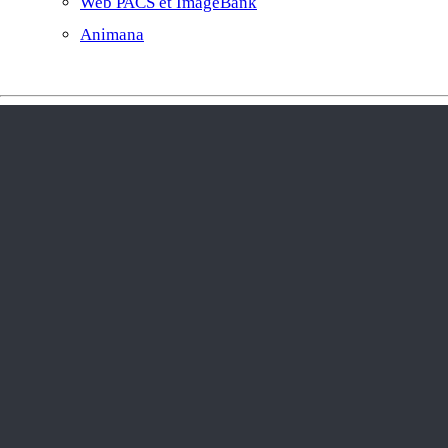
Web PACS et ImageBank
Animana