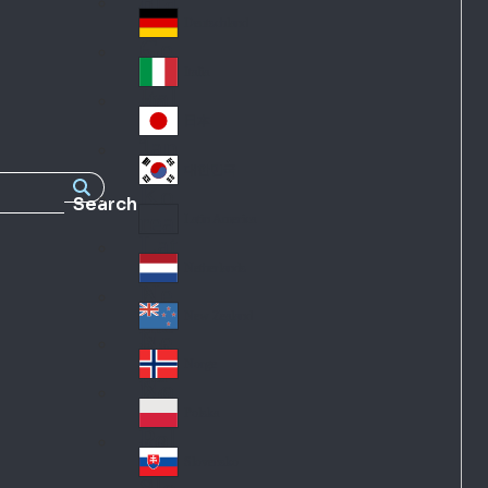
Fra
d
nc
Deutschland
Ge
e
rm
Italia
Ital
an
y
y
日本
Jap
an
대한민국
Ko
Search
rea
Latin America
Lat
in
Netherlands
Ne
A
the
me
New Zealand
Ne
rla
ric
w
Norge
nd
a
No
Ze
s
rw
ala
Polska
Pol
ay
nd
an
Slovensko