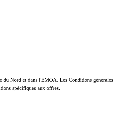
ng
do
m
ue du Nord et dans l'EMOA. Les Conditions générales
tions spécifiques aux offres.