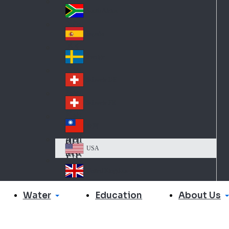
Slo
d
va
South Africa
So
kia
uth
España
Sp
Af
ain
ric
Sverige
Sw
a
ed
Schweiz DE
Sw
en
itz
Schweiz FR
Sw
erl
itz
an
台灣
Tai
erl
d
wa
an
USA
US
n
d
A
United Kingdom
Un
ite
Water
About Us
Education
d
Ki