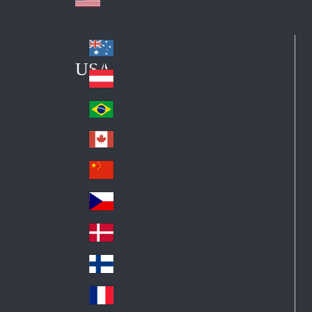
Australia
Au
USA
str
Österreich
Au
ali
stri
a
Brazil
Br
a
azi
Canada
Ca
l
na
中国大陆
Ch
da
ina
Česko
Cz
ec
Danmark
De
h
nm
Suomi
Fin
ark
lan
France