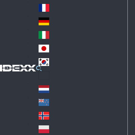
Fin
ark
lan
France
Fra
d
nc
Deutschland
Ge
e
rm
Italia
Ital
an
y
y
日本
Jap
an
대한민국
Ko
IDEXX
rea
Latin America
Lat
in
Netherlands
Ne
A
the
me
New Zealand
Ne
rla
ric
w
Norge
nd
a
No
Ze
s
rw
ala
Polska