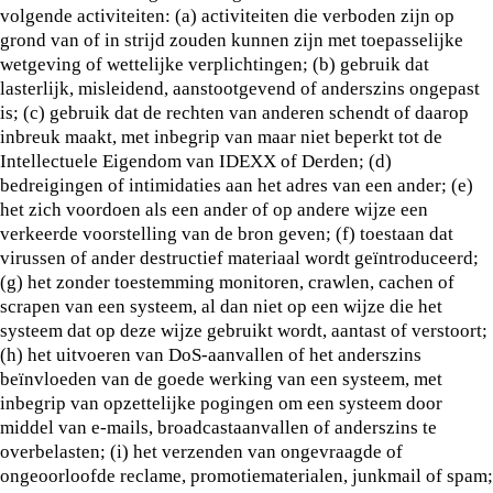
volgende activiteiten: (a) activiteiten die verboden zijn op
grond van of in strijd zouden kunnen zijn met toepasselijke
wetgeving of wettelijke verplichtingen; (b) gebruik dat
lasterlijk, misleidend, aanstootgevend of anderszins ongepast
is; (c) gebruik dat de rechten van anderen schendt of daarop
inbreuk maakt, met inbegrip van maar niet beperkt tot de
Intellectuele Eigendom van IDEXX of Derden; (d)
bedreigingen of intimidaties aan het adres van een ander; (e)
het zich voordoen als een ander of op andere wijze een
verkeerde voorstelling van de bron geven; (f) toestaan dat
virussen of ander destructief materiaal wordt geïntroduceerd;
(g) het zonder toestemming monitoren, crawlen, cachen of
scrapen van een systeem, al dan niet op een wijze die het
systeem dat op deze wijze gebruikt wordt, aantast of verstoort;
(h) het uitvoeren van DoS-aanvallen of het anderszins
beïnvloeden van de goede werking van een systeem, met
inbegrip van opzettelijke pogingen om een systeem door
middel van e-mails, broadcastaanvallen of anderszins te
overbelasten; (i) het verzenden van ongevraagde of
ongeoorloofde reclame, promotiematerialen, junkmail of spam;