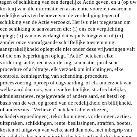
tegen of schikking van een dergelijke Actie geven, en u (op uw
kosten) van alle informatie en assistentie voorzien waarom u
redelijkerwijs ten behoeve van de verdediging tegen of
schikking van de Actie verzoekt. Het is u niet toegestaan om
een schikking te aanvaarden die: (i) ons een verplichting
oplegt; (ii) van ons verlangt dat wij iets toegeven; of (iii)
zonder onze voorafgaande schriftelijke toestemming
aansprakelijkheid oplegt die niet onder deze vrijwaringen valt
of die ons beperkingen oplegt. "Actie" betekent elke
vordering, actie, rechtsvordering, sommatie, juridische
procedure of arbitrage, elk verzoek om inlichtingen, elke
controle, kennisgeving van schending, procedure,
procesvoering, oproep of dagvaarding, of elk onderzoek van
welke aard dan ook, van civielrechtelijke, strafrechtelijke,
administratieve, regelgevende of andere aard, en hetzij op
basis van de wet, op grond van de redelijkheid en billijkheid,
of anderszins. "Verliezen" betekent alle verliezen,
schade(vergoedingen), tekortkomingen, vorderingen, acties,
uitspraken, schikkingen, rente, beslissingen, straffen, boetes,
kosten of uitgaven van welke aard dan ook, met inbegrip van
de redelijke kosten van juridische bijstand en de kosten voor