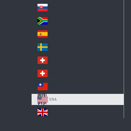
Pol
ay
nd
an
Slovensko
Slo
d
va
South Africa
So
kia
uth
España
Sp
Af
ain
ric
Sverige
Sw
a
ed
Schweiz DE
Sw
en
itz
Schweiz FR
Sw
erl
itz
an
台灣
Tai
erl
d
wa
an
USA
US
n
d
A
United Kingdom
Un
ite