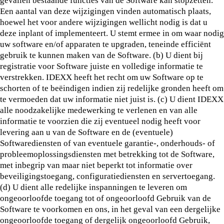
gevallen bestaande functies van de Software kan stopzetten.
Een aantal van deze wijzigingen vinden automatisch plaats,
hoewel het voor andere wijzigingen wellicht nodig is dat u
deze inplant of implementeert. U stemt ermee in om waar nodig
uw software en/of apparaten te upgraden, teneinde efficiënt
gebruik te kunnen maken van de Software. (b) U dient bij
registratie voor Software juiste en volledige informatie te
verstrekken. IDEXX heeft het recht om uw Software op te
schorten of te beëindigen indien zij redelijke gronden heeft om
te vermoeden dat uw informatie niet juist is. (c) U dient IDEXX
alle noodzakelijke medewerking te verlenen en van alle
informatie te voorzien die zij eventueel nodig heeft voor
levering aan u van de Software en de (eventuele)
Softwarediensten of van eventuele garantie-, onderhouds- of
probleemoplossingsdiensten met betrekking tot de Software,
met inbegrip van maar niet beperkt tot informatie over
beveiligingstoegang, configuratiediensten en servertoegang.
(d) U dient alle redelijke inspanningen te leveren om
ongeoorloofde toegang tot of ongeoorloofd Gebruik van de
Software te voorkomen en ons, in het geval van een dergelijke
ongeoorloofde toegang of dergelijk ongeoorloofd Gebruik,