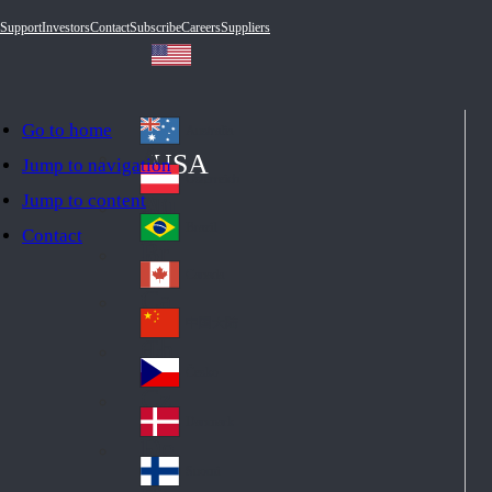
Support
Investors
Contact
Subscribe
Careers
Suppliers
Go to home
Australia
Au
USA
Jump to navigation
str
Österreich
Jump to content
Au
ali
stri
a
Brazil
Contact
Br
a
azi
Canada
Ca
l
na
中国大陆
Ch
da
ina
Česko
Cz
ec
Danmark
De
h
nm
Suomi