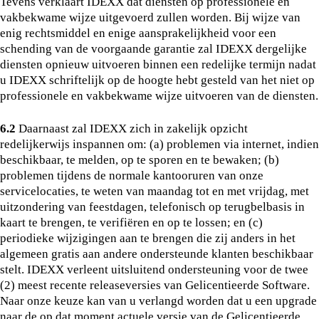
Tevens verklaart IDEXX dat diensten op professionele en
vakbekwame wijze uitgevoerd zullen worden. Bij wijze van
enig rechtsmiddel en enige aansprakelijkheid voor een
schending van de voorgaande garantie zal IDEXX dergelijke
diensten opnieuw uitvoeren binnen een redelijke termijn nadat
u IDEXX schriftelijk op de hoogte hebt gesteld van het niet op
professionele en vakbekwame wijze uitvoeren van de diensten.
6.2
Daarnaast zal IDEXX zich in zakelijk opzicht
redelijkerwijs inspannen om: (a) problemen via internet, indien
beschikbaar, te melden, op te sporen en te bewaken; (b)
problemen tijdens de normale kantooruren van onze
servicelocaties, te weten van maandag tot en met vrijdag, met
uitzondering van feestdagen, telefonisch op terugbelbasis in
kaart te brengen, te verifiëren en op te lossen; en (c)
periodieke wijzigingen aan te brengen die zij anders in het
algemeen gratis aan andere ondersteunde klanten beschikbaar
stelt. IDEXX verleent uitsluitend ondersteuning voor de twee
(2) meest recente releaseversies van Gelicentieerde Software.
Naar onze keuze kan van u verlangd worden dat u een upgrade
naar de op dat moment actuele versie van de Gelicentieerde