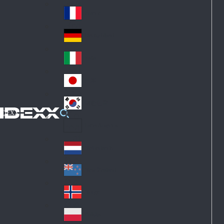
Fin
ark
lan
France
Fra
d
nc
Deutschland
Ge
e
rm
Italia
Ital
an
y
y
日本
Jap
an
대한민국
Ko
IDEXX
rea
Latin America
Lat
in
Netherlands
Ne
A
the
me
New Zealand
Ne
rla
ric
w
Norge
nd
a
No
Ze
s
rw
ala
Polska