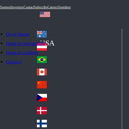
Support
Investors
Contact
Subscribe
Careers
Suppliers
Go to home
Australia
Au
USA
Jump to navigation
str
Österreich
Jump to content
Au
ali
stri
a
Brazil
Contact
Br
a
azi
Canada
Ca
l
na
中国大陆
Ch
da
ina
Česko
Cz
ec
Danmark
De
h
nm
Suomi