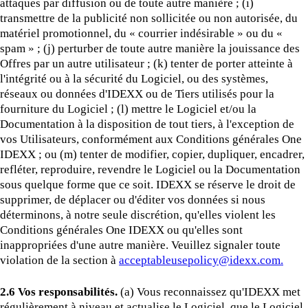
attaques par diffusion ou de toute autre manière ; (i)
transmettre de la publicité non sollicitée ou non autorisée, du
matériel promotionnel, du « courrier indésirable » ou du «
spam » ; (j) perturber de toute autre manière la jouissance des
Offres par un autre utilisateur ; (k) tenter de porter atteinte à
l'intégrité ou à la sécurité du Logiciel, ou des systèmes,
réseaux ou données d'IDEXX ou de Tiers utilisés pour la
fourniture du Logiciel ; (l) mettre le Logiciel et/ou la
Documentation à la disposition de tout tiers, à l'exception de
vos Utilisateurs, conformément aux Conditions générales One
IDEXX ; ou (m) tenter de modifier, copier, dupliquer, encadrer,
refléter, reproduire, revendre le Logiciel ou la Documentation
sous quelque forme que ce soit. IDEXX se réserve le droit de
supprimer, de déplacer ou d'éditer vos données si nous
déterminons, à notre seule discrétion, qu'elles violent les
Conditions générales One IDEXX ou qu'elles sont
inappropriées d'une autre manière. Veuillez signaler toute
violation de la section à
acceptableusepolicy@idexx.com.
2.6 Vos responsabilités.
(a) Vous reconnaissez qu'IDEXX met
régulièrement à niveau et actualise le Logiciel, que le Logiciel