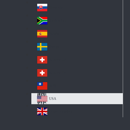
Pol
ay
nd
an
Slovensko
Slo
d
va
South Africa
So
kia
uth
España
Sp
Af
ain
ric
Sverige
Sw
a
ed
Schweiz DE
Sw
en
itz
Schweiz FR
Sw
erl
itz
an
台灣
Tai
erl
d
wa
an
USA
US
n
d
A
United Kingdom
Un
ite