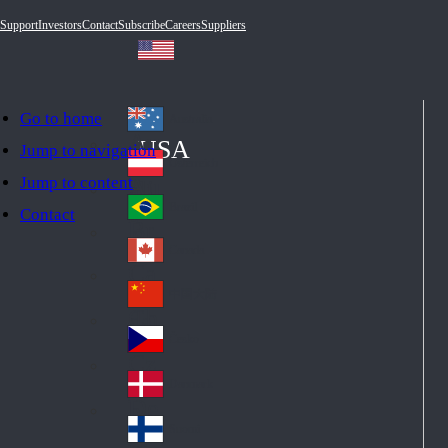
Support
Investors
Contact
Subscribe
Careers
Suppliers
Go to home
Australia
Au
USA
Jump to navigation
str
Österreich
Jump to content
Au
ali
stri
a
Brazil
Contact
Br
a
azi
Canada
Ca
l
na
中国大陆
Ch
da
ina
Česko
Cz
ec
Danmark
De
h
nm
Suomi