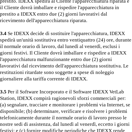
prestito. IDEXX spedirà al Cliente l'apparecchiatura riparata e
il Cliente dovrà imballare e rispedire l'apparecchiatura in
prestito a IDEXX entro due (2) giorni lavorativi dal
ricevimento dell'apparecchiatura riparata.
3.4
Se IDEXX decide di sostituire l'apparecchiatura, IDEXX
spedirà un'unità sostitutiva entro ventiquattro (24) ore, durante
il normale orario di lavoro, dal lunedì al venerdì, esclusi i
giorni festivi. Il Cliente dovrà imballare e rispedire a IDEXX
l'apparecchiatura malfunzionante entro due (2) giorni
lavorativi dal ricevimento dell'apparecchiatura sostitutiva. Le
restituzioni ritardate sono soggette a spese di noleggio
giornaliere alla tariffa corrente di IDEXX.
3.5
Per il Software Incorporato e il Software IDEXX VetLab
Station, IDEXX compirà ragionevoli sforzi commerciali per:
(a) segnalare, tracciare e monitorare i problemi via Internet, se
disponibile; (b) determinare, verificare e risolvere i problemi
telefonicamente durante il normale orario di lavoro presso le
nostre sedi di assistenza, dal lunedì al venerdì, eccetto i giorni
festivi; e (c) fornire modifiche periodiche che IDEXX rende