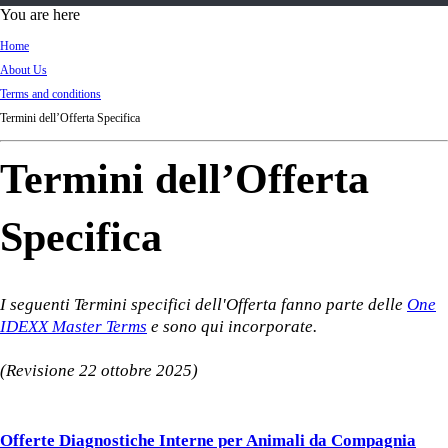
d
You are here
Ki
Home
ng
About Us
do
Terms and conditions
m
Termini dell’Offerta Specifica
Termini dell’Offerta
Specifica
I seguenti Termini specifici dell'Offerta fanno parte delle
One
IDEXX Master Terms
e sono qui incorporate.
(Revisione 22 ottobre 2025)
Offerte Diagnostiche Interne per Animali da Compagnia