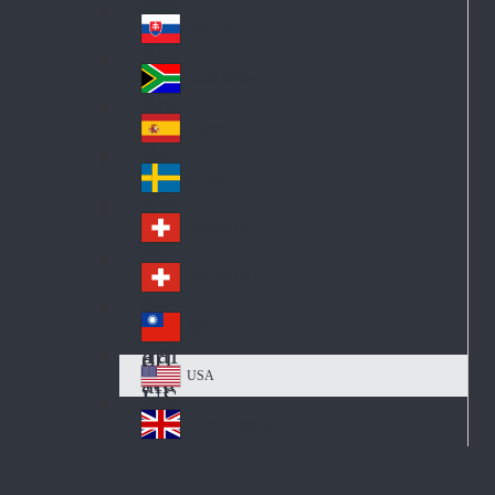
Pol
ay
nd
an
Slovensko
Slo
d
va
South Africa
So
kia
uth
España
Sp
Af
ain
ric
Sverige
Sw
a
ed
Schweiz DE
Sw
en
itz
Schweiz FR
Sw
erl
itz
an
台灣
Tai
erl
d
wa
an
USA
US
n
d
A
United Kingdom
Un
ite