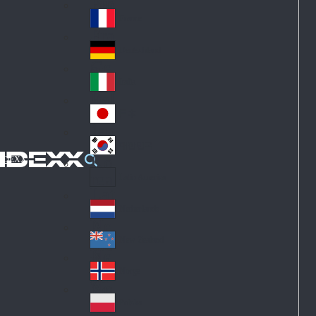
Fin
ark
lan
France
Fra
d
nc
Deutschland
Ge
e
rm
Italia
Ital
an
y
y
日本
Jap
an
대한민국
Ko
IDEXX
rea
Latin America
Lat
in
Netherlands
Ne
A
the
me
New Zealand
Ne
rla
ric
w
Norge
nd
a
No
Ze
s
rw
ala
Polska