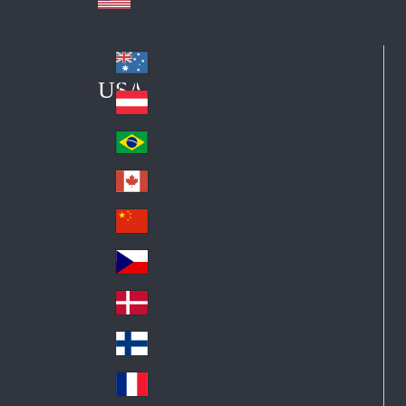
Australia
Au
USA
str
Österreich
Au
ali
stri
a
Brazil
Br
a
azi
Canada
Ca
l
na
中国大陆
Ch
da
ina
Česko
Cz
ec
Danmark
De
h
nm
Suomi
Fin
ark
lan
France