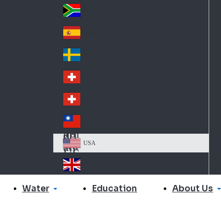
Slo
d
va
South Africa
So
kia
uth
España
Sp
Af
ain
ric
Sverige
Sw
a
ed
Schweiz DE
Sw
en
itz
Schweiz FR
Sw
erl
itz
an
台灣
Tai
erl
d
wa
an
USA
US
n
d
A
United Kingdom
Un
ite
Water
About Us
Education
d
Ki