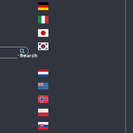
Fra
d
nc
Deutschland
Ge
e
rm
Italia
Ital
an
y
y
日本
Jap
an
대한민국
Ko
Search
rea
Latin America
Lat
in
Netherlands
Ne
A
the
me
New Zealand
Ne
rla
ric
w
Norge
nd
a
No
Ze
s
rw
ala
Polska
Pol
ay
nd
an
Slovensko