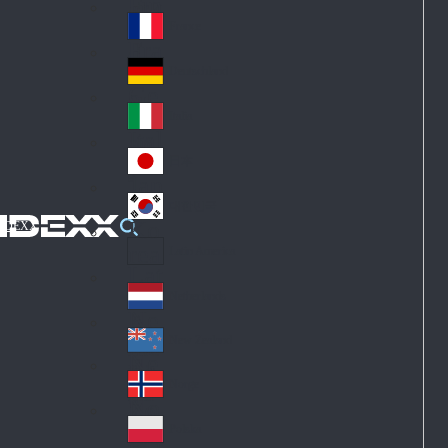
Fin
ark
lan
France
Fra
d
nc
Deutschland
Ge
e
rm
Italia
Ital
an
y
y
日本
Jap
an
대한민국
Ko
IDEXX
rea
Latin America
Lat
in
Netherlands
Ne
A
the
me
New Zealand
Ne
rla
ric
w
Norge
nd
a
No
Ze
s
rw
ala
Polska