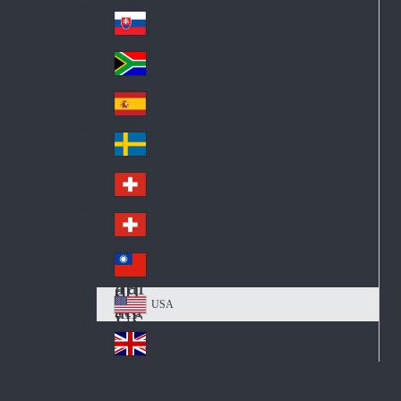
Pol
ay
nd
an
Slovensko
Slo
d
va
South Africa
So
kia
uth
España
Sp
Af
ain
ric
Sverige
Sw
a
ed
Schweiz DE
Sw
en
itz
Schweiz FR
Sw
erl
itz
an
台灣
Tai
erl
d
wa
an
USA
US
n
d
A
United Kingdom
Un
ite