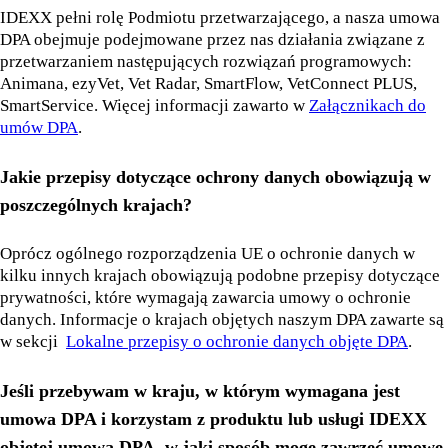
IDEXX pełni rolę Podmiotu przetwarzającego, a nasza umowa
DPA obejmuje podejmowane przez nas działania związane z
przetwarzaniem następujących rozwiązań programowych:
Animana, ezyVet, Vet Radar, SmartFlow, VetConnect PLUS,
SmartService. Więcej informacji zawarto w
Załącznikach do
umów DPA
.
Jakie przepisy dotyczące ochrony danych obowiązują w
poszczególnych krajach?
Oprócz ogólnego rozporządzenia UE o ochronie danych w
kilku innych krajach obowiązują podobne przepisy dotyczące
prywatności, które wymagają zawarcia umowy o ochronie
danych. Informacje o krajach objętych naszym DPA zawarte są
w sekcji
Lokalne przepisy o ochronie danych objęte DPA
.
Jeśli przebywam w kraju, w którym wymagana jest
umowa DPA i korzystam z produktu lub usługi IDEXX
objętej umową DPA, w jaki sposób mogę zawrzeć umowę