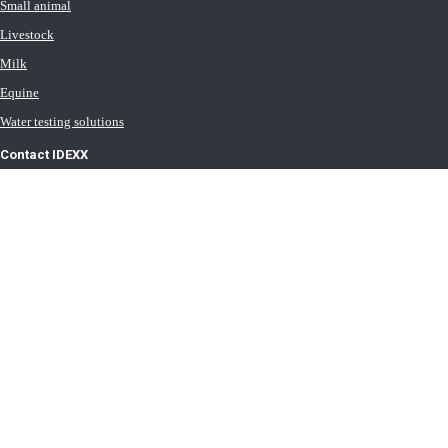
Small animal
Livestock
Milk
Equine
Water testing solutions
Contact IDEXX
International office locations
Terms of Use
Terms of Sale
Terms of Purchase
IDEXX Distributor Master Terms
Privacy Policy
Cookie Statement
Cookie List
Transport General Terms