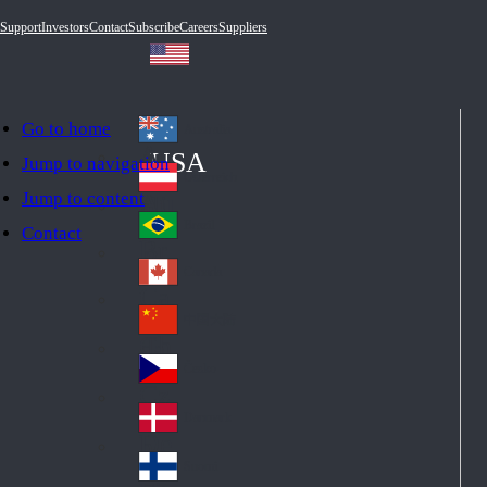
Support
Investors
Contact
Subscribe
Careers
Suppliers
Go to home
Australia
Au
USA
Jump to navigation
str
Österreich
Jump to content
Au
ali
stri
a
Brazil
Contact
Br
a
azi
Canada
Ca
l
na
中国大陆
Ch
da
ina
Česko
Cz
ec
Danmark
De
h
nm
Suomi