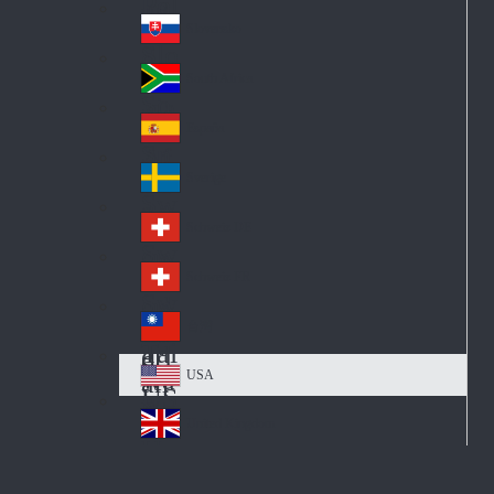
Pol
ay
nd
an
Slovensko
Slo
d
va
South Africa
So
kia
uth
España
Sp
Af
ain
ric
Sverige
Sw
a
ed
Schweiz DE
Sw
en
itz
Schweiz FR
Sw
erl
itz
an
台灣
Tai
erl
d
wa
an
USA
US
n
d
A
United Kingdom
Un
ite