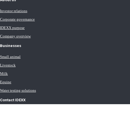
Investor relations
Corporate governance
IDEXX purpose
Company overview
Businesses
Small animal
Livestock
Milk
Equine
Water testing solutions
Contact IDEXX
International office locations
Terms of Use
Terms of Sale