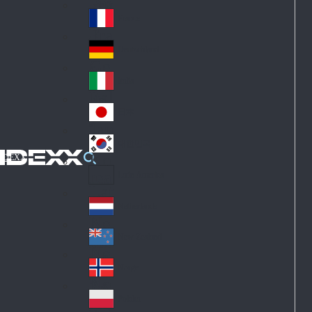
Fin
ark
lan
France
Fra
d
nc
Deutschland
Ge
e
rm
Italia
Ital
an
y
y
日本
Jap
an
대한민국
Ko
IDEXX
rea
Latin America
Lat
in
Netherlands
Ne
A
the
me
New Zealand
Ne
rla
ric
w
Norge
nd
a
No
Ze
s
rw
ala
Polska