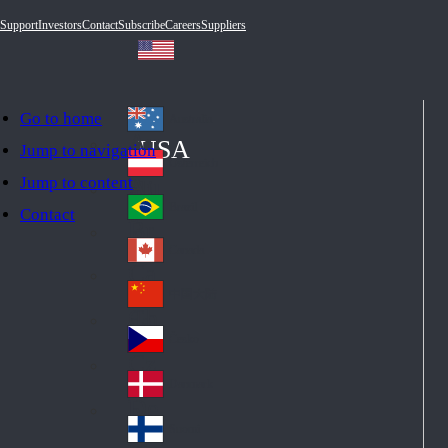
Support
Investors
Contact
Subscribe
Careers
Suppliers
Go to home
Australia
Au
USA
Jump to navigation
str
Österreich
Jump to content
Au
ali
stri
a
Brazil
Contact
Br
a
azi
Canada
Ca
l
na
中国大陆
Ch
da
ina
Česko
Cz
ec
Danmark
De
h
nm
Suomi