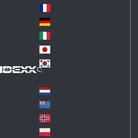
Fin
ark
lan
France
Fra
d
nc
Deutschland
Ge
e
rm
Italia
Ital
an
y
y
日本
Jap
an
대한민국
Ko
IDEXX
rea
Latin America
Lat
in
Netherlands
Ne
A
the
me
New Zealand
Ne
rla
ric
w
Norge
nd
a
No
Ze
s
rw
ala
Polska