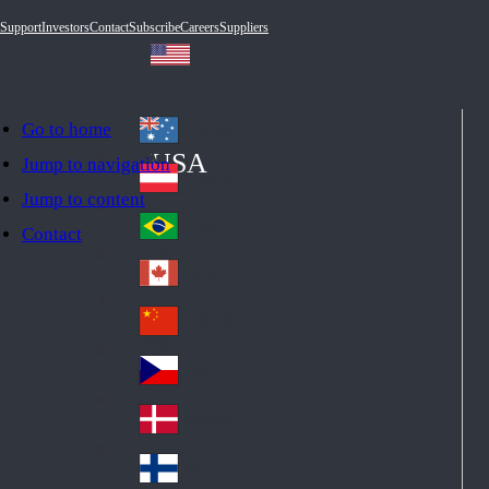
Support
Investors
Contact
Subscribe
Careers
Suppliers
Go to home
Australia
Au
USA
Jump to navigation
str
Österreich
Jump to content
Au
ali
stri
a
Brazil
Contact
Br
a
azi
Canada
Ca
l
na
中国大陆
Ch
da
ina
Česko
Cz
ec
Danmark
De
h
nm
Suomi