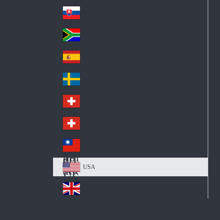
Pol
ay
nd
an
Slovensko
Slo
d
va
South Africa
So
kia
uth
España
Sp
Af
ain
ric
Sverige
Sw
a
ed
Schweiz DE
Sw
en
itz
Schweiz FR
Sw
erl
itz
an
台灣
Tai
erl
d
wa
an
USA
US
n
d
A
United Kingdom
Un
ite