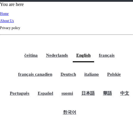
d
You are here
Ki
Home
ng
About Us
do
Privacy policy
m
čeština
Nederlands
English
français
français canadien
Deutsch
italiano
Polskie
Português
Español
suomi
日本語
華語
中文
한국어